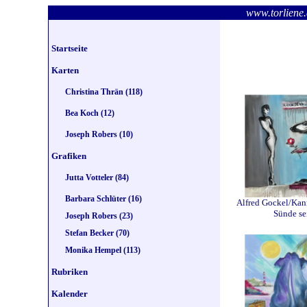
www.torlie
Startseite
Karten
Christina Thrän (118)
Bea Koch (12)
Joseph Robers (10)
Grafiken
Jutta Votteler (84)
Barbara Schlüter (16)
Alfred Gockel/Kan
Sünde se
Joseph Robers (23)
Stefan Becker (70)
Monika Hempel (113)
Rubriken
Kalender