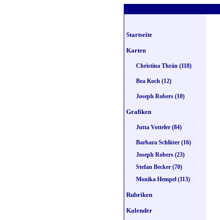
Startseite
Karten
Christina Thrän (118)
Bea Koch (12)
Joseph Robers (10)
Grafiken
Jutta Votteler (84)
Barbara Schlüter (16)
Joseph Robers (23)
Stefan Becker (70)
Monika Hempel (113)
Rubriken
Kalender