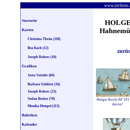
www.torlie
Startseite
HOLGER
Hahnemühl
Karten
Christina Thrän (118)
Bea Koch (12)
zurü
Joseph Robers (10)
Grafiken
Jutta Votteler (84)
Barbara Schlüter (16)
Joseph Robers (23)
Stefan Becker (70)
Holger Koch/AP 101
davon!
Monika Hempel (113)
Rubriken
Kalender