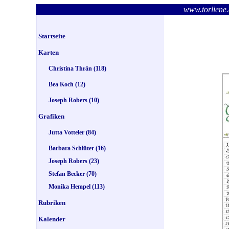
www.torlie
Startseite
Karten
Christina Thrän (118)
Bea Koch (12)
Joseph Robers (10)
Grafiken
Jutta Votteler (84)
Barbara Schlüter (16)
Joseph Robers (23)
Stefan Becker (70)
Monika Hempel (113)
Rubriken
Kalender