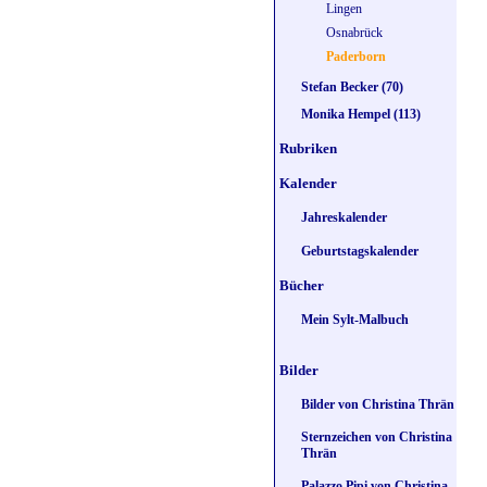
Lingen
Osnabrück
Paderborn
Stefan Becker (70)
Monika Hempel (113)
Rubriken
Kalender
Jahreskalender
Geburtstagskalender
Bücher
Mein Sylt-Malbuch
Bilder
Bilder von Christina Thrän
Sternzeichen von Christina
Thrän
Palazzo Pipi von Christina