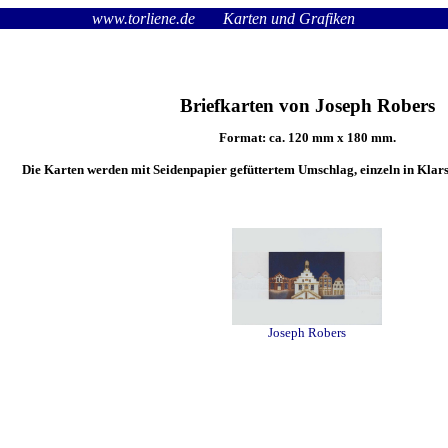
www.torliene.de
Karten und Grafiken
Briefkarten von Joseph Robers
Format: ca. 120 mm x 180 mm.
Die Karten werden mit Seidenpapier gefüttertem Umschlag, einzeln in Klarsi
Joseph Robers