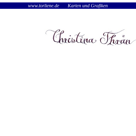
www.torliene.de
Karten und Grafiken