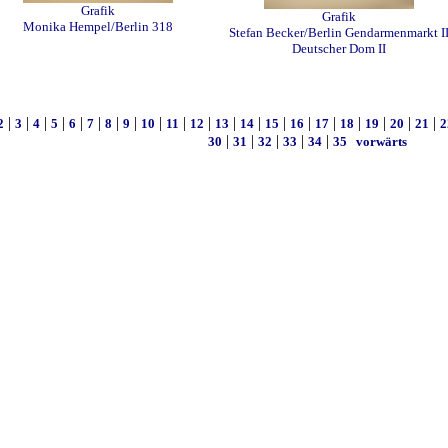
Grafik
Grafik
Monika Hempel/Berlin 318
Stefan Becker/Berlin Gendarmenmarkt I
Deutscher Dom II
|
|
|
|
|
|
|
|
|
|
|
|
|
|
|
|
|
|
|
|
2
3
4
5
6
7
8
9
10
11
12
13
14
15
16
17
18
19
20
21
2
|
|
|
|
|
30
31
32
33
34
35
vorwärts