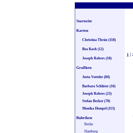
Startseite
Karten
Christina Thrän (118)
Bea Koch (12)
|
1
Joseph Robers (10)
Grafiken
Jutta Votteler (84)
Barbara Schlüter (16)
Joseph Robers (23)
Stefan Becker (70)
Monika Hempel (113)
Rubriken
Berlin
Hamburg