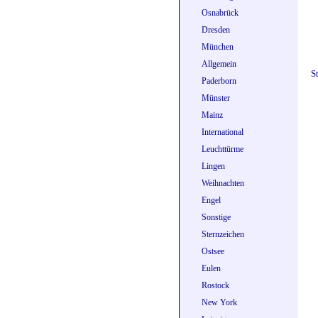
Osnabrück
Dresden
München
Allgemein
S
Paderborn
Münster
Mainz
International
Leuchttürme
Lingen
Weihnachten
Engel
Sonstige
Sternzeichen
Ostsee
Eulen
Rostock
New York