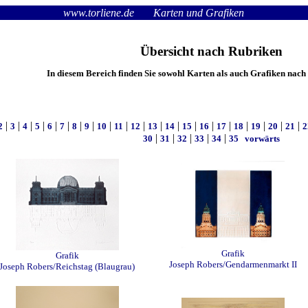
www.torliene.de
Karten und Grafiken
Übersicht nach Rubriken
In diesem Bereich finden Sie sowohl Karten als auch Grafiken nach
|
|
|
|
|
|
|
|
|
|
|
|
|
|
|
|
|
|
|
|
2
3
4
5
6
7
8
9
10
11
12
13
14
15
16
17
18
19
20
21
2
|
|
|
|
|
30
31
32
33
34
35
vorwärts
Grafik
Grafik
Joseph Robers/Gendarmenmarkt II
Joseph Robers/Reichstag (Blaugrau)