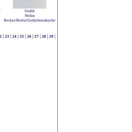
I
Grafik
Stefan
Becker/Berlin/Gedächtniskirche
|
|
|
|
|
|
|
|
2
23
24
25
26
27
28
29