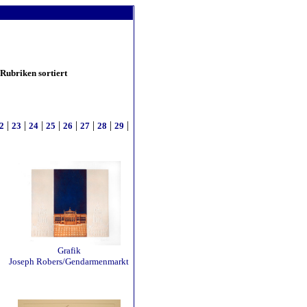
 Rubriken sortiert
|
|
|
|
|
|
|
|
2
23
24
25
26
27
28
29
Grafik
Joseph Robers/Gendarmenmarkt