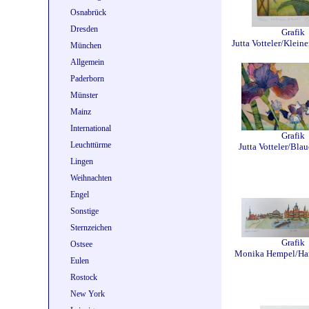
Osnabrück
Dresden
Grafik
Jutta Votteler/Klein
München
Allgemein
Paderborn
Münster
Mainz
International
Grafik
Leuchttürme
Jutta Votteler/Blau
Lingen
Weihnachten
Engel
Sonstige
Sternzeichen
Grafik
Ostsee
Monika Hempel/Ha
Eulen
Rostock
New York