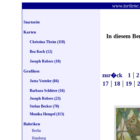
www.torlie
Startseite
Karten
In diesem Be
Christina Thrän (118)
Bea Koch (12)
Joseph Robers (10)
Grafiken
|
zur�ck
1
2
Jutta Votteler (84)
|
|
|
17
18
19
Barbara Schlüter (16)
Joseph Robers (23)
Stefan Becker (70)
Monika Hempel (113)
Rubriken
Berlin
Hamburg