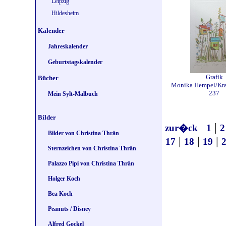
Leipzig
Hildesheim
Kalender
Jahreskalender
Geburtstagskalender
Grafik
Bücher
Monika Hempel/Kra
237
Mein Sylt-Malbuch
Bilder
|
zur�ck
1
2
Bilder von Christina Thrän
|
|
|
17
18
19
Sternzeichen von Christina Thrän
Palazzo Pipi von Christina Thrän
Holger Koch
Bea Koch
Peanuts / Disney
Alfred Gockel