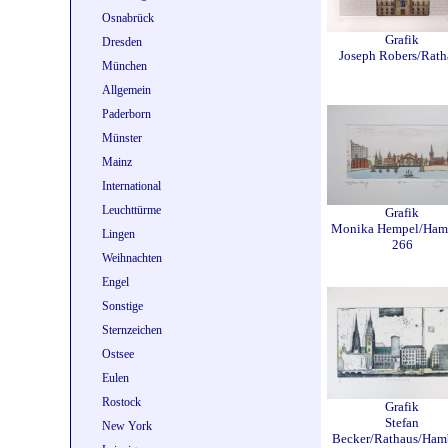
Osnabrück
Grafik
Dresden
Joseph Robers/Rath
München
Allgemein
Paderborn
Münster
Mainz
International
Leuchttürme
Grafik
Monika Hempel/Ham
Lingen
266
Weihnachten
Engel
Sonstige
Sternzeichen
Ostsee
Eulen
Rostock
Grafik
Stefan
New York
Becker/Rathaus/Ham