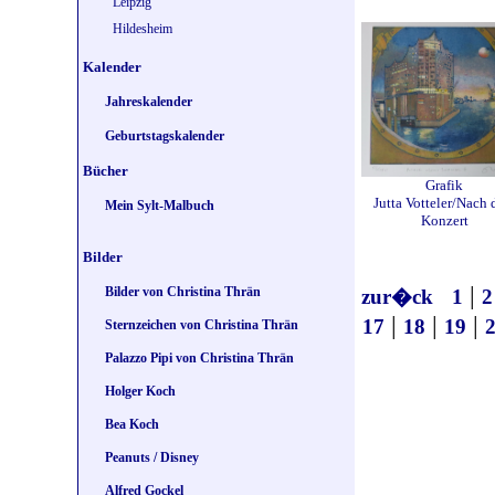
Leipzig
Hildesheim
Kalender
Jahreskalender
Geburtstagskalender
Bücher
Grafik
Jutta Votteler/Nach
Mein Sylt-Malbuch
Konzert
Bilder
|
Bilder von Christina Thrän
zur�ck
1
2
|
|
|
17
18
19
Sternzeichen von Christina Thrän
Palazzo Pipi von Christina Thrän
Holger Koch
Bea Koch
Peanuts / Disney
Alfred Gockel