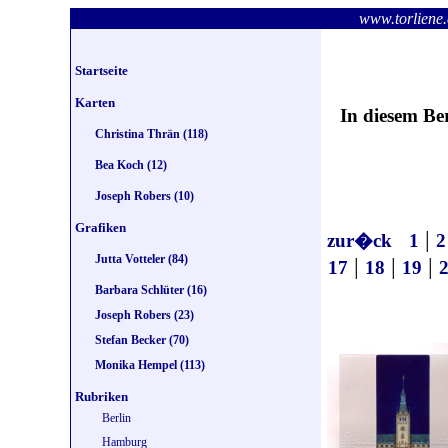
www.torlie
Startseite
Karten
In diesem Be
Christina Thrän (118)
Bea Koch (12)
Joseph Robers (10)
Grafiken
|
zur�ck
1
2
Jutta Votteler (84)
|
|
|
17
18
19
Barbara Schlüter (16)
Joseph Robers (23)
Stefan Becker (70)
Monika Hempel (113)
Rubriken
Berlin
Hamburg