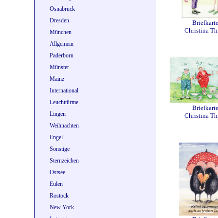
Osnabrück
Dresden
Briefkart
Christina Th
München
Allgemein
Paderborn
Münster
Mainz
International
Leuchttürme
Briefkart
Lingen
Christina Th
Weihnachten
Engel
Sonstige
Sternzeichen
Ostsee
Eulen
Rostock
New York