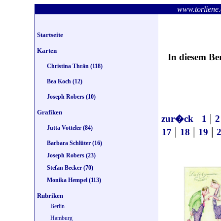
www.torlie
Startseite
Karten
In diesem Be
Christina Thrän (118)
Bea Koch (12)
Joseph Robers (10)
Grafiken
|
zur�ck
1
2
Jutta Votteler (84)
|
|
|
17
18
19
Barbara Schlüter (16)
Joseph Robers (23)
Stefan Becker (70)
Monika Hempel (113)
Rubriken
Berlin
Hamburg