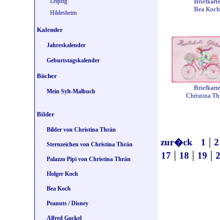
Briefkart
Leipzig
Bea Koch
Hildesheim
Kalender
Jahreskalender
Geburtstagskalender
Bücher
Briefkart
Mein Sylt-Malbuch
Christina Th
Bilder
Bilder von Christina Thrän
|
zur�ck
1
2
Sternzeichen von Christina Thrän
|
|
|
17
18
19
Palazzo Pipi von Christina Thrän
Holger Koch
Bea Koch
Peanuts / Disney
Alfred Gockel