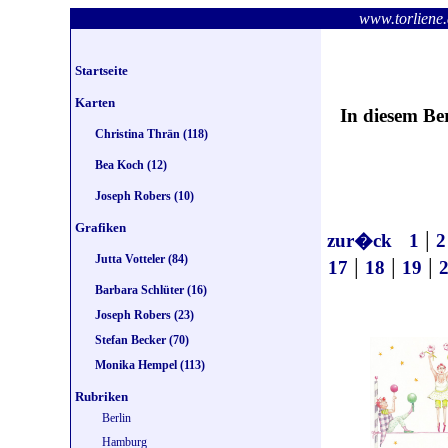
www.torlie
Startseite
Karten
In diesem Be
Christina Thrän (118)
Bea Koch (12)
Joseph Robers (10)
Grafiken
|
zur�ck
1
2
Jutta Votteler (84)
|
|
|
17
18
19
Barbara Schlüter (16)
Joseph Robers (23)
Stefan Becker (70)
Monika Hempel (113)
Rubriken
Berlin
Hamburg