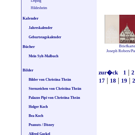
Leipzig
Hildesheim
Kalender
Jahreskalender
Geburtstagskalender
Briefkart
Bücher
Joseph Robers/P
Mein Sylt-Malbuch
Bilder
|
zur�ck
1
2
|
|
|
17
18
19
Bilder von Christina Thrän
Sternzeichen von Christina Thrän
Palazzo Pipi von Christina Thrän
Holger Koch
Bea Koch
Peanuts / Disney
Alfred Gockel