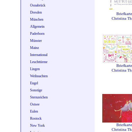
Osnabrück
Dresden
Briefkart
Christina Th
München
Allgemein
Paderborn
Münster
Mainz
International
Leuchttürme
Briefkart
Lingen
Christina Th
Weihnachten
Engel
Sonstige
Sternzeichen
Ostsee
Eulen
Rostock
Briefkart
New York
Christina Th