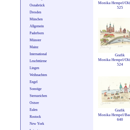
Monika Hempel/Ol
Osnabrück
525
Dresden
München
Allgemein
Paderborn
Münster
Mainz
International
Grafik
Monika Hempel/Ol
Leuchttürme
524
Lingen
Weihnachten
Engel
Sonstige
Sternzeichen
Ostsee
Eulen
Grafik
Monika Hempel/Ba
Rostock
640
New York