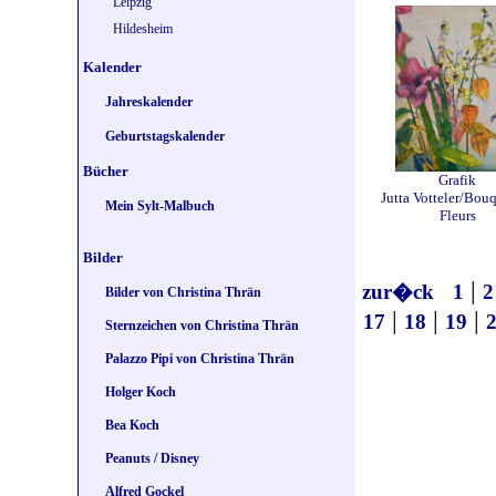
Leipzig
Hildesheim
Kalender
Jahreskalender
Geburtstagskalender
Bücher
Grafik
Jutta Votteler/Bou
Mein Sylt-Malbuch
Fleurs
Bilder
|
zur�ck
1
2
Bilder von Christina Thrän
|
|
|
17
18
19
Sternzeichen von Christina Thrän
Palazzo Pipi von Christina Thrän
Holger Koch
Bea Koch
Peanuts / Disney
Alfred Gockel