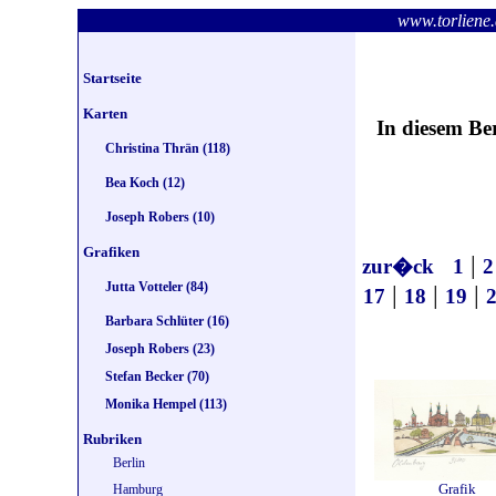
www.torlie
Startseite
Karten
In diesem Be
Christina Thrän (118)
Bea Koch (12)
Joseph Robers (10)
Grafiken
|
zur�ck
1
2
Jutta Votteler (84)
|
|
|
17
18
19
Barbara Schlüter (16)
Joseph Robers (23)
Stefan Becker (70)
Monika Hempel (113)
Rubriken
Berlin
Grafik
Hamburg