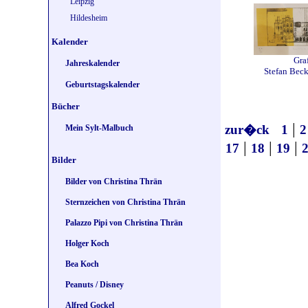
Leipzig
Hildesheim
Kalender
Gra
Jahreskalender
Stefan Bec
Geburtstagskalender
Bücher
|
zur�ck
1
2
Mein Sylt-Malbuch
|
|
|
17
18
19
Bilder
Bilder von Christina Thrän
Sternzeichen von Christina Thrän
Palazzo Pipi von Christina Thrän
Holger Koch
Bea Koch
Peanuts / Disney
Alfred Gockel