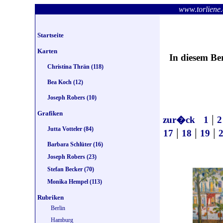
www.torlie
Startseite
Karten
In diesem Be
Christina Thrän (118)
Bea Koch (12)
Joseph Robers (10)
Grafiken
|
zur�ck
1
2
Jutta Votteler (84)
|
|
|
17
18
19
Barbara Schlüter (16)
Joseph Robers (23)
Stefan Becker (70)
Monika Hempel (113)
Rubriken
Berlin
Hamburg