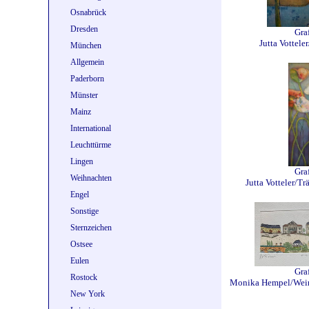
Osnabrück
Dresden
Gra
Jutta Vottele
München
Allgemein
Paderborn
Münster
Mainz
International
Leuchttürme
Lingen
Gra
Weihnachten
Jutta Votteler/
Engel
Sonstige
Sternzeichen
Ostsee
Eulen
Gra
Rostock
Monika Hempel/Weim
New York